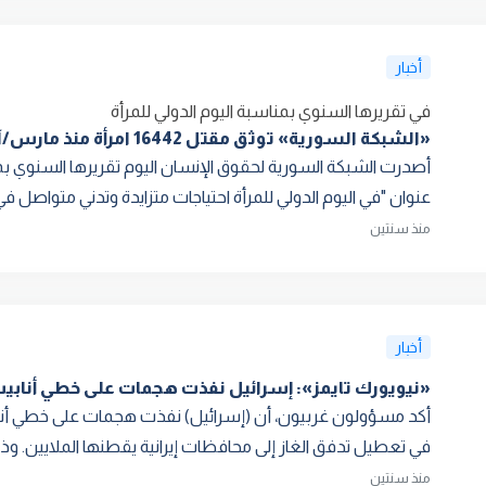
أخبار
في تقريرها السنوي بمناسبة اليوم الدولي للمرأة
«الشبكة السورية» توثق مقتل 16442 امرأة منذ مارس/آذار 2011 وحتى الآن
عنوان "في اليوم الدولي للمرأة احتياجات متزايدة وتدني متواصل ف
منذ سنتين
أخبار
«نيويورك تايمز»: إسرائيل نفذت هجمات على خطي أنابيب 
أكد مسؤولون غربيون، أن (إسرائيل) نفذت هجمات على خطي أنابي
في تعطيل تدفق الغاز إلى محافظات إيرانية يقطنها الملايين. وذك
منذ سنتين