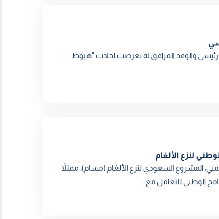
سي
يم رئيسي والوفد المرافق له تعرضت لحادث "هبوط
طني لنزع الألغام
ني، المشروع السعودي لنزع الألغام (مسام)، ممثلاً
ج الوطني للتعامل مع...