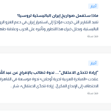
أخبار
ماذا ستفعل صواريخ إيران الباليستية لروسيا؟
تفيد التقارير التي خرجت مؤخرًا إلى استمرار إيران في دعم الغزو ال
الباليستية، ويحلل خبراء هذا التطور وتأثيره على الحرب وعلاقة طهر
منذ سنة
أخبار
"إرادة تتحدّى الاعتقال"... ندوة تطالب بالإفراج عن عبد اللّ
عقدت «المبادرة العربية لحرية أوجلان» ندوة موسعة في القاهرة 
الاختطاف إلى الإبداع الفكريّ.. إرادة تتحدّى الاعتقال»، شار...
منذ سنة