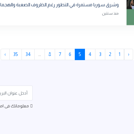
وشرق سوريا مستمرة في التطور رغم الظروف الصعبة والهجمات 
منذ سنتين
›
35
34
...
8
7
6
5
4
3
2
1
‹
معلوماتك فى امان