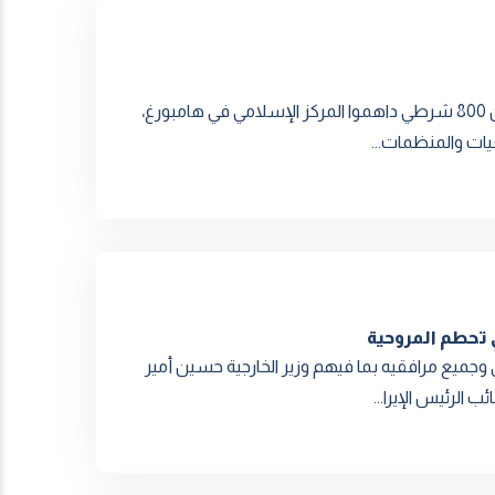
31 عاماً من المراقبة و7 أشهر من التمحيص بأدلة جمعها أكثر من 800 شرطي داهموا المركز الإسلامي في هامبورغ،
يات والمنظمات...
ي تحطم المروحية
سي وجميع مرافقيه بما فيهم وزير الخارجية حسين أمير
الرئيس الإيرا...